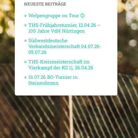
NEUESTE BEITRÄGE
Welpengruppe on Tour 😊
THS-Frühjahrsturnier, 12.04.26 –
100 Jahre VdH Nürtingen
Südwestdeutsche
Verbandsmeisterschaft 04.07.26-
05.07.26
THS-Kreismeisterschaft im
Vierkampf der KG 11, 26.04.26
19.07.26 RO-Turnier in
Steinenbronn