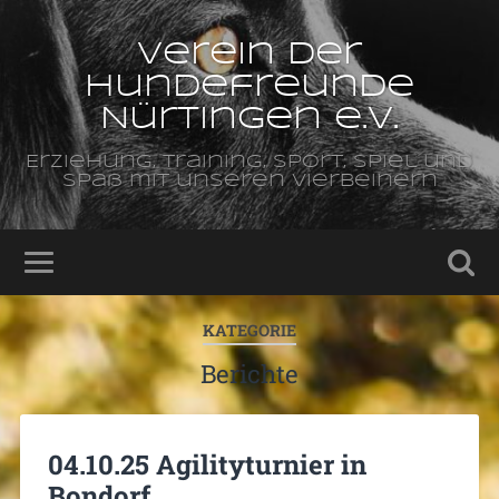
Verein der
Hundefreunde
Nürtingen e.V.
Erziehung, Training, Sport, Spiel und
Spaß mit unseren Vierbeinern
KATEGORIE
Berichte
04.10.25 Agilityturnier in
Bondorf