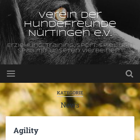
Verein der
Hundefreunde
Nürtingen e.V.
Erziehung, Training, Sport, Spiel und
Spaß mit unseren Vierbeinern
KATEGORIE
News
Agility