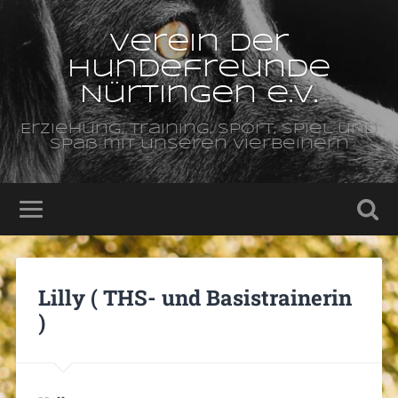
Verein der
Hundefreunde
Nürtingen e.V.
Erziehung, Training, Sport, Spiel und
Spaß mit unseren Vierbeinern
Lilly ( THS- und Basistrainerin
)